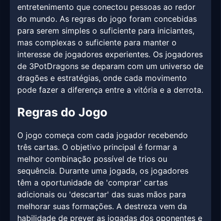
entretenimento que conectou pessoas ao redor
do mundo. As regras do jogo foram concebidas
para serem simples o suficiente para iniciantes,
mas complexas o suficiente para manter o
interesse de jogadores experientes. Os jogadores
de 3PotDragons se deparam com um universo de
dragões e estratégias, onde cada movimento
pode fazer a diferença entre a vitória e a derrota.
Regras do Jogo
O jogo começa com cada jogador recebendo
três cartas. O objetivo principal é formar a
melhor combinação possível de trios ou
sequência. Durante uma jogada, os jogadores
têm a oportunidade de 'comprar' cartas
adicionais ou 'descartar' das suas mãos para
melhorar suas formações. A destreza vem da
habilidade de prever as jogadas dos oponentes e