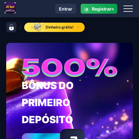
+
Entrar
Registrar<
navegação JE bet
barra de controle JE bet
Dinheiro grátis!
BÔNUS DO
PRIMEIRO
DEPÓSITO