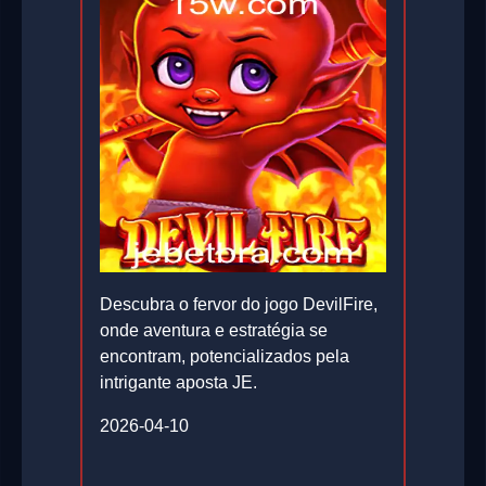
Descubra o fervor do jogo DevilFire,
onde aventura e estratégia se
encontram, potencializados pela
intrigante aposta JE.
2026-04-10