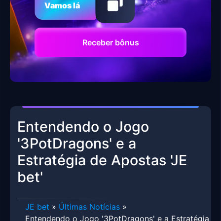
Vamos lá
Receber bônus
Entendendo o Jogo
'3PotDragons' e a
Estratégia de Apostas 'JE
bet'
JE bet
»
Últimas Notícias
»
Entendendo o Jogo '3PotDragons' e a Estratégia