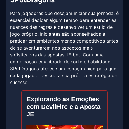
Para jogadores que desejam iniciar sua jornada, é
essencial dedicar algum tempo para entender as
nuances das regras e desenvolver um estilo de
jogo próprio. Iniciantes são aconselhados a
praticar em ambientes menos competitivos antes
de se aventurarem nos aspectos mais
sofisticados das apostas JE bet. Com uma
combinação equilibrada de sorte e habilidade,
3PotDragons oferece um espaço único para que
cada jogador descubra sua própria estratégia de
sucesso.
Explorando as Emoções
com DevilFire e a Aposta
JE