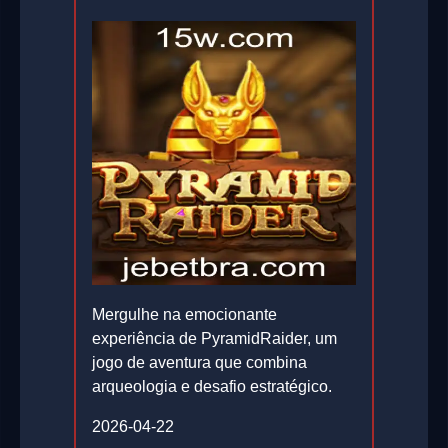
Mergulhe na emocionante
experiência de PyramidRaider, um
jogo de aventura que combina
arqueologia e desafio estratégico.
2026-04-22