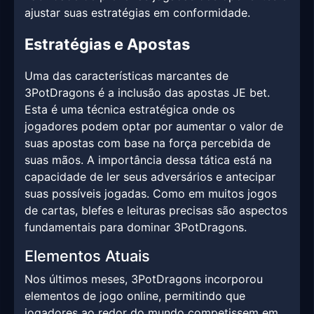
ajustar suas estratégias em conformidade.
Estratégias e Apostas
Uma das características marcantes de
3PotDragons é a inclusão das apostas JE bet.
Esta é uma técnica estratégica onde os
jogadores podem optar por aumentar o valor de
suas apostas com base na força percebida de
suas mãos. A importância dessa tática está na
capacidade de ler seus adversários e antecipar
suas possíveis jogadas. Como em muitos jogos
de cartas, blefes e leituras precisas são aspectos
fundamentais para dominar 3PotDragons.
Elementos Atuais
Nos últimos meses, 3PotDragons incorporou
elementos de jogo online, permitindo que
jogadores ao redor do mundo competissem em