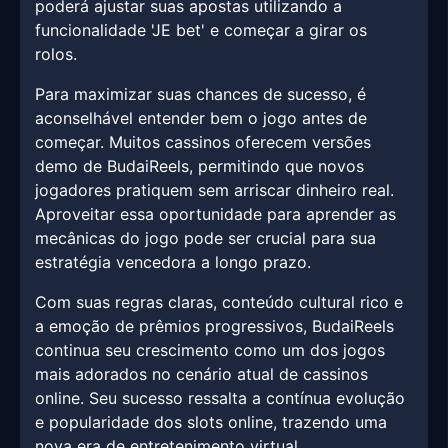
poderá ajustar suas apostas utilizando a
funcionalidade 'JE bet' e começar a girar os
rolos.
Para maximizar suas chances de sucesso, é
aconselhável entender bem o jogo antes de
começar. Muitos cassinos oferecem versões
demo de BudaiReels, permitindo que novos
jogadores pratiquem sem arriscar dinheiro real.
Aproveitar essa oportunidade para aprender as
mecânicas do jogo pode ser crucial para sua
estratégia vencedora a longo prazo.
Com suas regras claras, conteúdo cultural rico e
a emoção de prêmios progressivos, BudaiReels
continua seu crescimento como um dos jogos
mais adorados no cenário atual de cassinos
online. Seu sucesso ressalta a contínua evolução
e popularidade dos slots online, trazendo uma
nova era de entretenimento virtual.