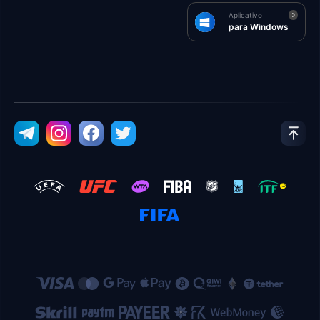
Aplicativo
para Windows