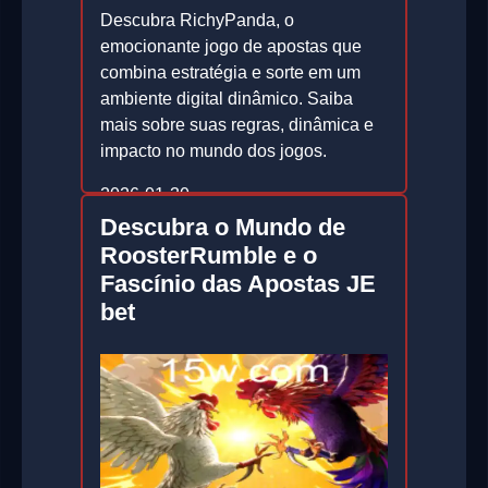
Descubra RichyPanda, o
emocionante jogo de apostas que
combina estratégia e sorte em um
ambiente digital dinâmico. Saiba
mais sobre suas regras, dinâmica e
impacto no mundo dos jogos.
2026-01-30
Descubra o Mundo de
RoosterRumble e o
Fascínio das Apostas JE
bet