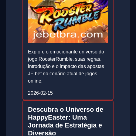
Explore o emocionante universo do
jogo RoosterRumble, suas regras,
introdução e o impacto das apostas
JE bet no cenário atual de jogos
online.
2026-02-15
Descubra o Universo de
HappyEaster: Uma
Jornada de Estratégia e
Diversão