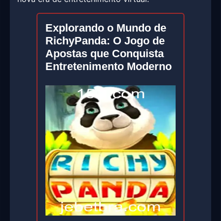
Explorando o Mundo de
RichyPanda: O Jogo de
Apostas que Conquista
Entretenimento Moderno