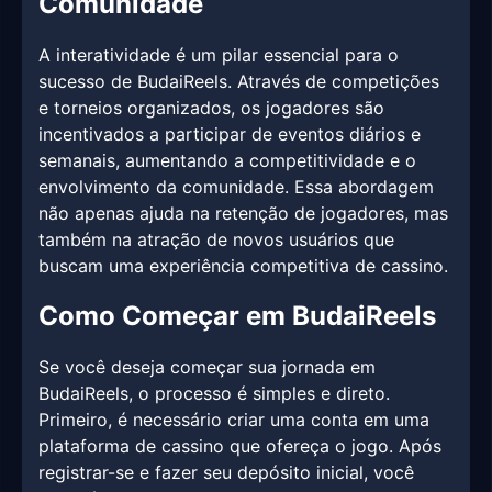
Comunidade
A interatividade é um pilar essencial para o
sucesso de BudaiReels. Através de competições
e torneios organizados, os jogadores são
incentivados a participar de eventos diários e
semanais, aumentando a competitividade e o
envolvimento da comunidade. Essa abordagem
não apenas ajuda na retenção de jogadores, mas
também na atração de novos usuários que
buscam uma experiência competitiva de cassino.
Como Começar em BudaiReels
Se você deseja começar sua jornada em
BudaiReels, o processo é simples e direto.
Primeiro, é necessário criar uma conta em uma
plataforma de cassino que ofereça o jogo. Após
registrar-se e fazer seu depósito inicial, você