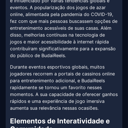
é influenciado por várias tendências globais e
eventos. A popularização dos jogos de azar
online, alimentada pela pandemia do COVID-19,
fez com que mais pessoas buscassem opções de
entretenimento acessíveis de suas casas. Além
disso, melhorias contínuas na tecnologia de
jogos e maior acessibilidade à internet rápida
contribuíram significativamente para a expansão
do público de BudaiReels.
Durante eventos esportivos globais, muitos
jogadores recorrem a portais de cassinos online
para entretenimento adicional, e BudaiReels
rapidamente se tornou um favorito nesses
momentos. A sua capacidade de oferecer ganhos
rápidos e uma experiência de jogo imersiva
aumenta sua relevância nessas ocasiões.
Elementos de Interatividade e