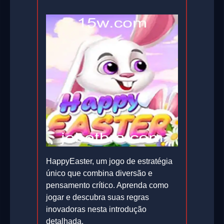
HappyEaster, um jogo de estratégia
único que combina diversão e
pensamento crítico. Aprenda como
jogar e descubra suas regras
inovadoras nesta introdução
detalhada.