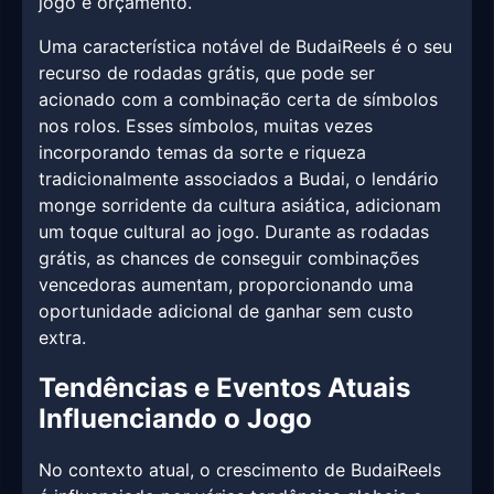
jogo e orçamento.
Uma característica notável de BudaiReels é o seu
recurso de rodadas grátis, que pode ser
acionado com a combinação certa de símbolos
nos rolos. Esses símbolos, muitas vezes
incorporando temas da sorte e riqueza
tradicionalmente associados a Budai, o lendário
monge sorridente da cultura asiática, adicionam
um toque cultural ao jogo. Durante as rodadas
grátis, as chances de conseguir combinações
vencedoras aumentam, proporcionando uma
oportunidade adicional de ganhar sem custo
extra.
Tendências e Eventos Atuais
Influenciando o Jogo
No contexto atual, o crescimento de BudaiReels