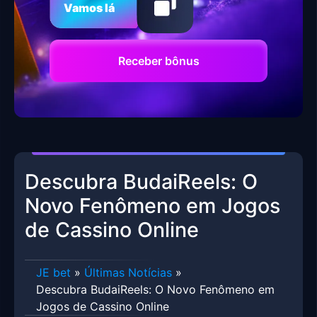
Vamos lá
Receber bônus
Descubra BudaiReels: O
Novo Fenômeno em Jogos
de Cassino Online
JE bet
»
Últimas Notícias
»
Descubra BudaiReels: O Novo Fenômeno em
Jogos de Cassino Online