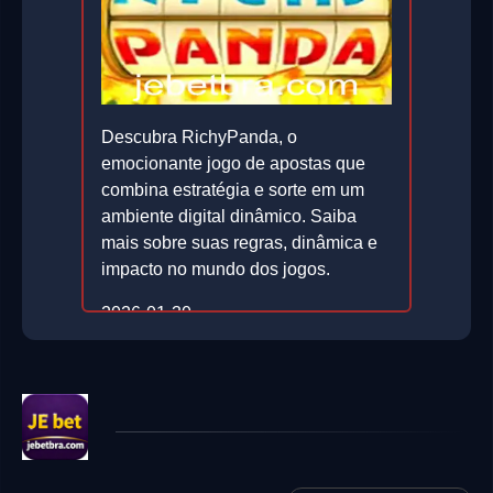
Descubra RichyPanda, o
emocionante jogo de apostas que
combina estratégia e sorte em um
ambiente digital dinâmico. Saiba
mais sobre suas regras, dinâmica e
impacto no mundo dos jogos.
2026-01-30