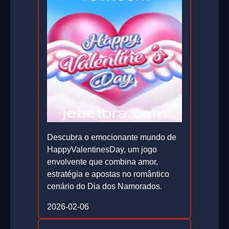
Descubra o emocionante mundo de
HappyValentinesDay, um jogo
envolvente que combina amor,
estratégia e apostas no romântico
cenário do Dia dos Namorados.
2026-02-06