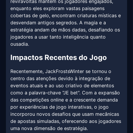
reviravoltas mantém os jogadores engajados,
enquanto eles exploram vastas paisagens
cobertas de gelo, encontram criaturas místicas e
desvendam antigos segredos. A magia e a
estratégia andam de mãos dadas, desafiando os
jogadores a usar tanto inteligência quanto
ousadia.
Impactos Recentes do Jogo
Recentemente, JackFrostsWinter se tornou o
centro das atenções devido à integração de
eventos atuais e ao uso criativo de elementos
como a palavra-chave "JE bet". Com a expansão
das competições online e a crescente demanda
por experiências de jogo interativas, o jogo
incorporou novos desafios que usam mecânicas
de apostas simuladas, oferecendo aos jogadores
uma nova dimensão de estratégia.