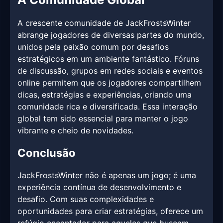
A crescente comunidade de JackFrostsWinter
abrange jogadores de diversas partes do mundo,
unidos pela paixão comum por desafios
estratégicos em um ambiente fantástico. Fóruns
de discussão, grupos em redes sociais e eventos
online permitem que os jogadores compartilhem
dicas, estratégias e experiências, criando uma
comunidade rica e diversificada. Essa interação
global tem sido essencial para manter o jogo
vibrante e cheio de novidades.
Conclusão
JackFrostsWinter não é apenas um jogo; é uma
experiência contínua de desenvolvimento e
desafio. Com suas complexidades e
oportunidades para criar estratégias, oferece um