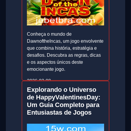
Conheça o mundo de
DawnoftheIncas, um jogo envolvente
que combina história, estratégia e
desafios. Descubra as regras, dicas
e os aspectos únicos deste
emocionante jogo.
2026-03-08
Explorando o Universo
de HappyValentinesDay:
Um Guia Completo para
Entusiastas de Jogos