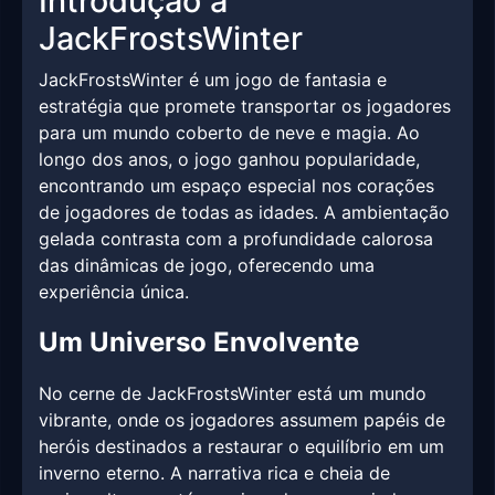
Introdução a
JackFrostsWinter
JackFrostsWinter é um jogo de fantasia e
estratégia que promete transportar os jogadores
para um mundo coberto de neve e magia. Ao
longo dos anos, o jogo ganhou popularidade,
encontrando um espaço especial nos corações
de jogadores de todas as idades. A ambientação
gelada contrasta com a profundidade calorosa
das dinâmicas de jogo, oferecendo uma
experiência única.
Um Universo Envolvente
No cerne de JackFrostsWinter está um mundo
vibrante, onde os jogadores assumem papéis de
heróis destinados a restaurar o equilíbrio em um
inverno eterno. A narrativa rica e cheia de