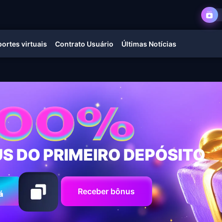
ortes virtuais
Contrato Usuário
Últimas Notícias
S DO PRIMEIRO DEPÓSITO
Receber bônus
á