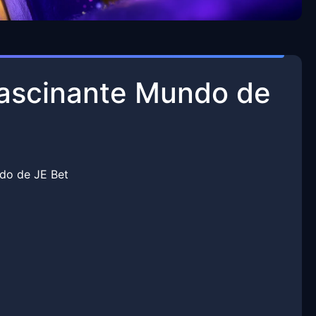
ascinante Mundo de
do de JE Bet