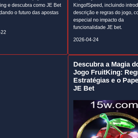
ing e descubra como JE Bet
KingofSpeed, incluindo intro
dando o futuro das apostas
descrição e regras do jogo, c
especial no impacto da
funcionalidade JE bet.
-22
2026-04-24
Descubra a Magia d
Jogo FruitKing: Reg
Estratégias e o Pape
JE Bet