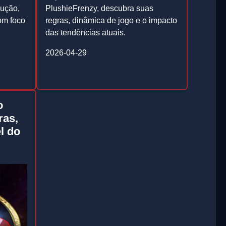
dução,
PlushieFrenzy, descubra suas
om foco
regras, dinâmica de jogo e o impacto
das tendências atuais.
2026-04-29
o
ras,
l do