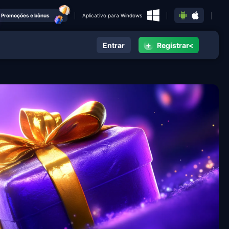
Promoções e bônus
Aplicativo para Windows
+
Entrar
Registrar<