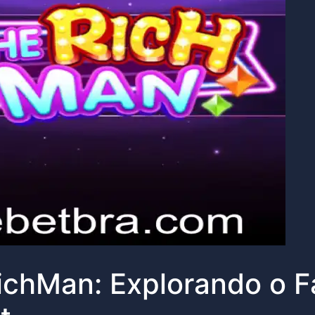
ichMan: Explorando o F