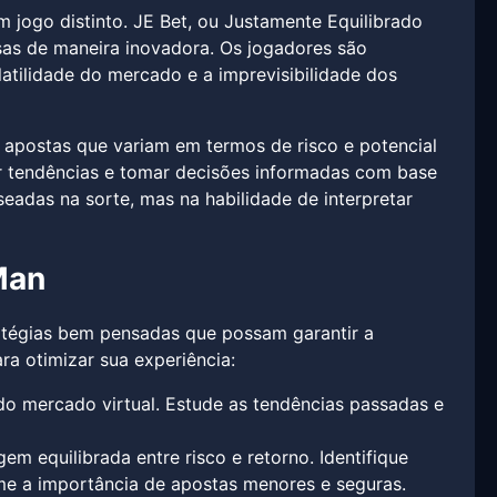
 jogo distinto. JE Bet, ou Justamente Equilibrado
sas de maneira inovadora. Os jogadores são
atilidade do mercado e a imprevisibilidade dos
 apostas que variam em termos de risco e potencial
er tendências e tomar decisões informadas com base
adas na sorte, mas na habilidade de interpretar
Man
atégias bem pensadas que possam garantir a
ara otimizar sua experiência:
o mercado virtual. Estude as tendências passadas e
 equilibrada entre risco e retorno. Identifique
e a importância de apostas menores e seguras.