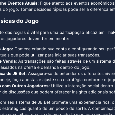
he Eventos Atuais:
Fique atento aos eventos econômicos 
s do jogo. Tomar decisões rápidas pode ser a diferença en
sicas do Jogo
o das regras é vital para uma participação eficaz em TheR
e os jogadores devem ter em mente:
o Jogo:
Comece criando sua conta e configurando seu perfil
rtuais que pode utilizar para iniciar suas transações.
e Venda:
As transações são feitas através de um sistema d
baseados na oferta e demanda dentro do jogo.
ica de JE Bet:
Assegure-se de entender os diferentes níve
laneje, faça apostas e ajuste sua estratégia conforme o jogo
o com Outros Jogadores:
Utilize a interação social dentro
ar de discussões que podem oferecer insights adicionais s
m seu sistema de JE Bet promete uma experiência rica, o
es estratégicas quanto de um pouco de sorte. A combinaç
 de uma leitura precisa do mercado fazem com que cada pa