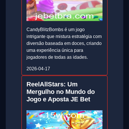
CandyBlitzBombs é um jogo
intrigante que mistura estratégia com
diversão baseada em doces, criando
uma experiência única para
jogadores de todas as idades.
2026-04-17
ReelAllStars: Um
Mergulho no Mundo do
Jogo e Aposta JE Bet