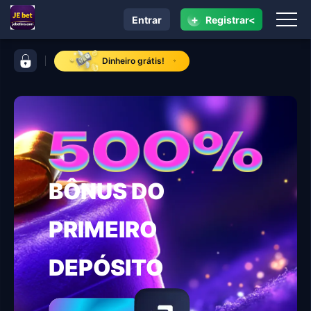
+
Entrar
Registrar<
navegação JE bet
barra de controle JE bet
Dinheiro grátis!
BÔNUS DO
PRIMEIRO
DEPÓSITO