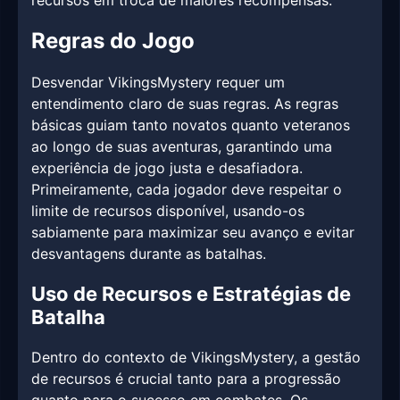
recursos em troca de maiores recompensas.
Regras do Jogo
Desvendar VikingsMystery requer um
entendimento claro de suas regras. As regras
básicas guiam tanto novatos quanto veteranos
ao longo de suas aventuras, garantindo uma
experiência de jogo justa e desafiadora.
Primeiramente, cada jogador deve respeitar o
limite de recursos disponível, usando-os
sabiamente para maximizar seu avanço e evitar
desvantagens durante as batalhas.
Uso de Recursos e Estratégias de
Batalha
Dentro do contexto de VikingsMystery, a gestão
de recursos é crucial tanto para a progressão