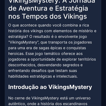
VikingsMystery: A Jornada
de Aventura e Estratégia
nos Tempos dos Vikings
O que acontece quando você combina a rica
história dos vikings com elementos de mistério e
estratégia? O resultado é o envolvente jogo
"VikingsMystery", que transporta os jogadores
para uma era de sagas épicas e conquistas
heroicas. Esse jogo temático oferece aos
jogadores a oportunidade de explorar territórios
desconhecidos, desvendando segredos e
enfrentando desafios que testam suas
habilidades estratégicas e intelectuais.
Introdução ao VikingsMystery
No cerne de VikingsMystery está um universo
autêntico, onde a história dos escandinavos