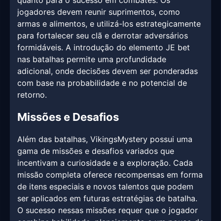
quanto para o sucesso em combates. Os
jogadores devem reunir suprimentos, como
armas e alimentos, e utilizá-los estrategicamente
para fortalecer seu clã e derrotar adversários
formidáveis. A introdução do elemento JE bet
nas batalhas permite uma profundidade
adicional, onde decisões devem ser ponderadas
com base na probabilidade e no potencial de
retorno.
Missões e Desafios
Além das batalhas, VikingsMystery possui uma
gama de missões e desafios variados que
incentivam a curiosidade e a exploração. Cada
missão completa oferece recompensas em forma
de itens especiais e novos talentos que podem
ser aplicados em futuras estratégias de batalha.
O sucesso nessas missões requer que o jogador