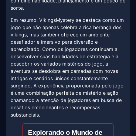
combine habilidade, planejamento e um pouco de
sorte.
Em resumo, VikingsMystery se destaca como um
jogo que não apenas celebra a rica herança dos
vikings, mas também oferece um ambiente
desafiador e imersivo para diversão e
aprendizado. Como os jogadores continuam a
desenvolver suas habilidades de estratégia e a
descobrir os variados mistérios do jogo, a
aventura se desdobra em camadas com novas
intrigas e cenários únicos constantemente
surgindo. A experiência proporcionada pelo jogo
é uma combinação perfeita de mistério e ação,
chamando a atenção de jogadores em busca de
desafios emocionantes e recompensas
substanciais.
Explorando o Mundo de