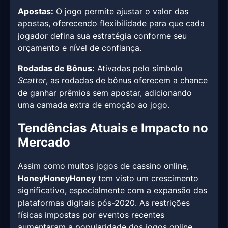
Apostas:
O jogo permite ajustar o valor das
apostas, oferecendo flexibilidade para que cada
jogador defina sua estratégia conforme seu
orçamento e nível de confiança.
Rodadas de Bônus:
Ativadas pelo símbolo
Scatter
, as rodadas de bônus oferecem a chance
de ganhar prêmios sem apostar, adicionando
uma camada extra de emoção ao jogo.
Tendências Atuais e Impacto no
Mercado
Assim como muitos jogos de cassino online,
HoneyHoneyHoney
tem visto um crescimento
significativo, especialmente com a expansão das
plataformas digitais pós-2020. As restrições
físicas impostas por eventos recentes
aumentaram a popularidade dos jogos online