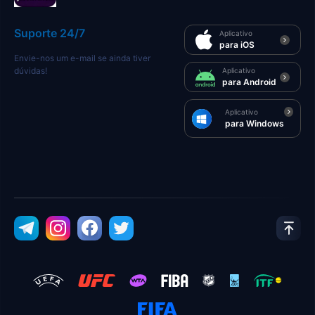
Suporte 24/7
Aplicativo
para iOS
Envie-nos um e-mail se ainda tiver
dúvidas!
Aplicativo
para Android
Aplicativo
para Windows