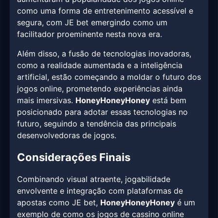
como uma forma de entretenimento acessível e
segura, com JE bet emergindo como um
facilitador proeminente nesta nova era.
Além disso, a fusão de tecnologias inovadoras,
como a realidade aumentada e a inteligência
artificial, estão começando a moldar o futuro dos
jogos online, prometendo experiências ainda
mais imersivas.
HoneyHoneyHoney
está bem
posicionado para adotar essas tecnologias no
futuro, seguindo a tendência das principais
desenvolvedoras de jogos.
Considerações Finais
Combinando visual atraente, jogabilidade
envolvente e integração com plataformas de
apostas como JE bet,
HoneyHoneyHoney
é um
exemplo de como os jogos de cassino online