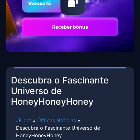
Vamos lá
Receber bônus
Descubra o Fascinante
Universo de
HoneyHoneyHoney
JE bet
»
Últimas Notícias
»
Descubra o Fascinante Universo de
HoneyHoneyHoney