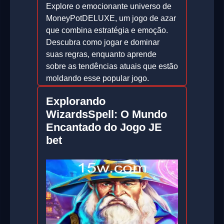
Explore o emocionante universo de
MoneyPotDELUXE, um jogo de azar
que combina estratégia e emoção.
Descubra como jogar e dominar
suas regras, enquanto aprende
sobre as tendências atuais que estão
moldando esse popular jogo.
2026-02-02
Explorando
WizardsSpell: O Mundo
Encantado do Jogo JE
bet