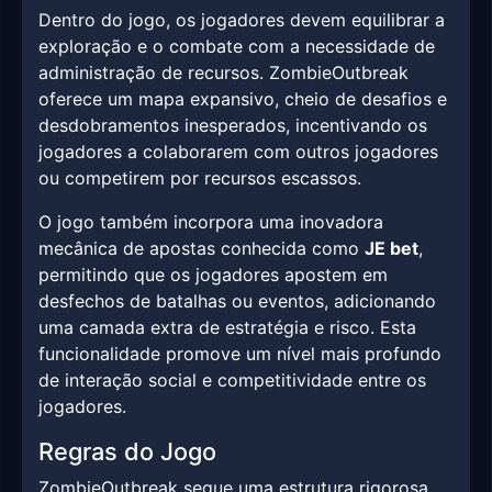
Dentro do jogo, os jogadores devem equilibrar a
exploração e o combate com a necessidade de
administração de recursos. ZombieOutbreak
oferece um mapa expansivo, cheio de desafios e
desdobramentos inesperados, incentivando os
jogadores a colaborarem com outros jogadores
ou competirem por recursos escassos.
O jogo também incorpora uma inovadora
mecânica de apostas conhecida como
JE bet
,
permitindo que os jogadores apostem em
desfechos de batalhas ou eventos, adicionando
uma camada extra de estratégia e risco. Esta
funcionalidade promove um nível mais profundo
de interação social e competitividade entre os
jogadores.
Regras do Jogo
ZombieOutbreak segue uma estrutura rigorosa