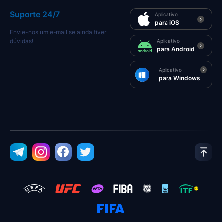
Suporte 24/7
Aplicativo
para iOS
Envie-nos um e-mail se ainda tiver
dúvidas!
Aplicativo
para Android
Aplicativo
para Windows