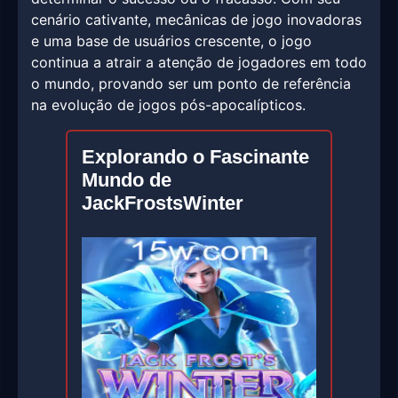
cenário cativante, mecânicas de jogo inovadoras
e uma base de usuários crescente, o jogo
continua a atrair a atenção de jogadores em todo
o mundo, provando ser um ponto de referência
na evolução de jogos pós-apocalípticos.
Explorando o Fascinante
Mundo de
JackFrostsWinter