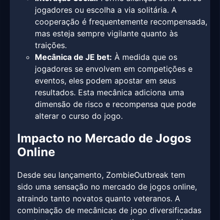
jogadores ou escolha a via solitária. A
cooperação é frequentemente recompensada,
mas esteja sempre vigilante quanto às
traições.
Mecânica de JE bet:
À medida que os
jogadores se envolvem em competições e
eventos, eles podem apostar em seus
resultados. Esta mecânica adiciona uma
dimensão de risco e recompensa que pode
alterar o curso do jogo.
Impacto no Mercado de Jogos
Online
Desde seu lançamento, ZombieOutbreak tem
sido uma sensação no mercado de jogos online,
atraindo tanto novatos quanto veteranos. A
combinação de mecânicas de jogo diversificadas