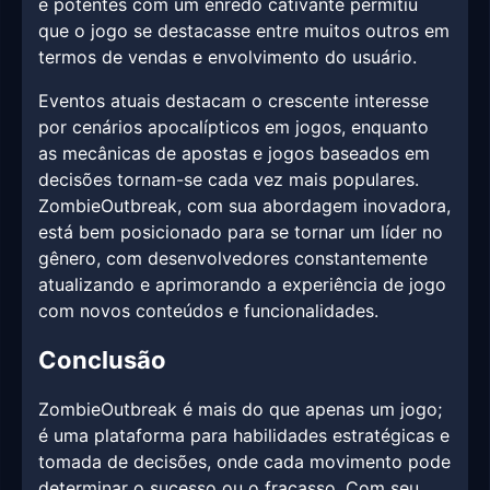
e potentes com um enredo cativante permitiu
que o jogo se destacasse entre muitos outros em
termos de vendas e envolvimento do usuário.
Eventos atuais destacam o crescente interesse
por cenários apocalípticos em jogos, enquanto
as mecânicas de apostas e jogos baseados em
decisões tornam-se cada vez mais populares.
ZombieOutbreak, com sua abordagem inovadora,
está bem posicionado para se tornar um líder no
gênero, com desenvolvedores constantemente
atualizando e aprimorando a experiência de jogo
com novos conteúdos e funcionalidades.
Conclusão
ZombieOutbreak é mais do que apenas um jogo;
é uma plataforma para habilidades estratégicas e
tomada de decisões, onde cada movimento pode
determinar o sucesso ou o fracasso. Com seu