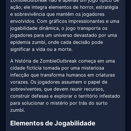
ZombieOutbreak não é apenas um jogo típico de
ação; ele integra elementos de horror, estratégia
e sobrevivência que mantêm os jogadores
envolvidos. Com gráficos impressionantes e uma
jogabilidade dinâmica, o jogo transporta os
jogadores para um universo devastado por uma
epidemia zumbi, onde cada decisão pode
significar a vida ou a morte.
A história de ZombieOutbreak começa em uma
cidade fictícia tomada por uma misteriosa
infecção que transforma humanos em criaturas
vorazes. Os jogadores assumem o papel de
sobreviventes, que devem reunir recursos,
construir defesas e explorar o território infestado
para solucionar o mistério por trás do surto
zumbi.
Elementos de Jogabilidade