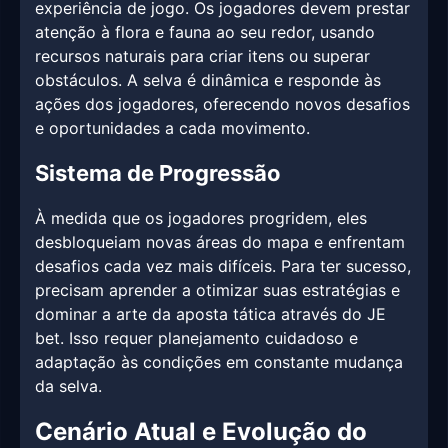
experiência de jogo. Os jogadores devem prestar
atenção à flora e fauna ao seu redor, usando
recursos naturais para criar itens ou superar
obstáculos. A selva é dinâmica e responde às
ações dos jogadores, oferecendo novos desafios
e oportunidades a cada movimento.
Sistema de Progressão
À medida que os jogadores progridem, eles
desbloqueiam novas áreas do mapa e enfrentam
desafios cada vez mais difíceis. Para ter sucesso,
precisam aprender a otimizar suas estratégias e
dominar a arte da aposta tática através do JE
bet. Isso requer planejamento cuidadoso e
adaptação às condições em constante mudança
da selva.
Cenário Atual e Evolução do