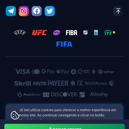
JE bet utiliza cookies para oferecer a melhor experiência em
nosso site. Ao continuar navegando e clicar no botão
“Aceito”, você concorda com o uso de cookies.
JE bet Cassinos Online nas Filipinas