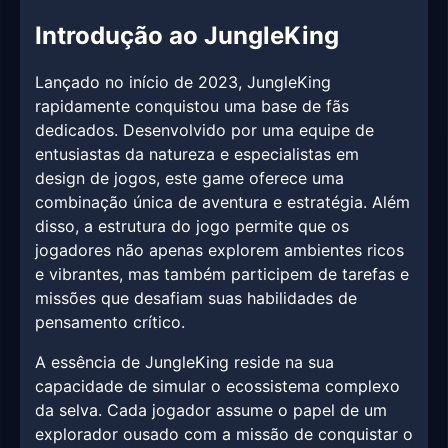
Introdução ao JungleKing
Lançado no início de 2023, JungleKing
rapidamente conquistou uma base de fãs
dedicados. Desenvolvido por uma equipe de
entusiastas da natureza e especialistas em
design de jogos, este game oferece uma
combinação única de aventura e estratégia. Além
disso, a estrutura do jogo permite que os
jogadores não apenas explorem ambientes ricos
e vibrantes, mas também participem de tarefas e
missões que desafiam suas habilidades de
pensamento crítico.
A essência de JungleKing reside na sua
capacidade de simular o ecossistema complexo
da selva. Cada jogador assume o papel de um
explorador ousado com a missão de conquistar o