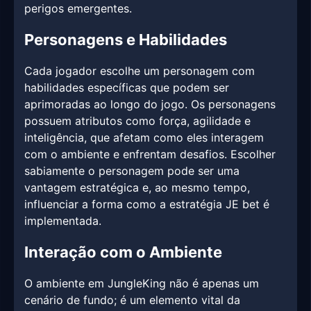
perigos emergentes.
Personagens e Habilidades
Cada jogador escolhe um personagem com
habilidades específicas que podem ser
aprimoradas ao longo do jogo. Os personagens
possuem atributos como força, agilidade e
inteligência, que afetam como eles interagem
com o ambiente e enfrentam desafios. Escolher
sabiamente o personagem pode ser uma
vantagem estratégica e, ao mesmo tempo,
influenciar a forma como a estratégia JE bet é
implementada.
Interação com o Ambiente
O ambiente em JungleKing não é apenas um
cenário de fundo; é um elemento vital da