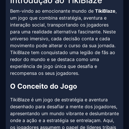
Introdução ao TikiBlaze
Bem-vindo ao emocionante mundo de
TikiBlaze
,
um jogo que combina estratégia, aventura e
interação social, transportando os jogadores
para uma realidade alternativa fascinante. Neste
universo imersivo, cada decisão conta e cada
movimento pode alterar o curso da sua jornada.
TikiBlaze tem conquistado uma legião de fãs ao
redor do mundo e se destaca como uma
experiência de jogo única que desafia e
recompensa os seus jogadores.
O Conceito do Jogo
TikiBlaze é um jogo de estratégia e aventura
desenhado para desafiar a mente dos jogadores,
apresentando um mundo vibrante e deslumbrante
onde a ação e a estratégia se entrelaçam. Aqui,
os jogadores assumem o papel de líderes tribais