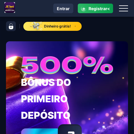
+
Entrar
Registrar<
navegação JE bet
barra de controle JE bet
Dinheiro grátis!
BÔNUS DO
PRIMEIRO
DEPÓSITO