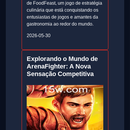
de FoodFeast, um jogo de estratégia
culinária que está conquistando os
entusiastas de jogos e amantes da
gastronomia ao redor do mundo.
2026-05-30
Explorando o Mundo de
ArenaFighter: A Nova
Sensação Competitiva