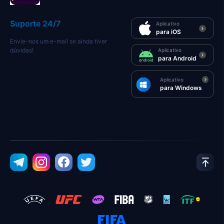
Suporte 24/7
Aplicativo
para iOS
Envie-nos um e-mail se ainda tiver
dúvidas!
Aplicativo
para Android
Aplicativo
para Windows